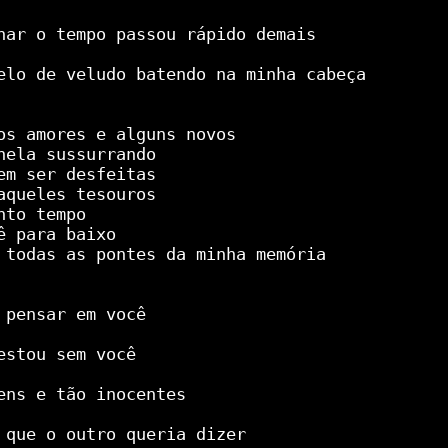
har o tempo passou rápido demais

elo de veludo batendo na minha cabeça

os amores e alguns novos

nela sussurrando

em ser desfeitas

aqueles tesouros

to tempo

 para baixo

 todas as pontes da minha memória

 pensar em você

estou sem você

ens e tão inocentes

 que o outro queria dizer
