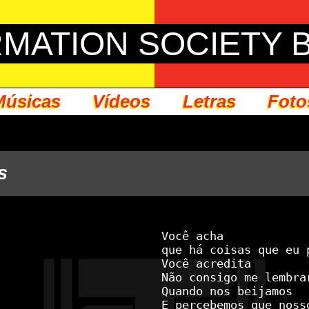
MATION SOCIETY 
Músicas
Vídeos
Letras
Foto
s
Você acha

que há coisas que eu 
Você acredita

Não consigo me lembra
Quando nos beijamos

E percebemos que noss