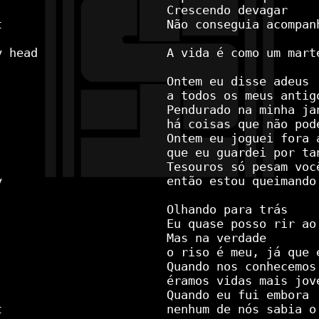
Crescendo devagar



Não conseguia acompan
 head

A vida é como um mart
Ontem eu disse adeus

a todos os meus antig
Pendurado na minha ja
há coisas que não pod
Ontem eu joguei fora 
que eu guardei por tan
Tesouros só pesam você


então estou queimando
Olhando para trás

Eu quase posso rir ao
Mas na verdade

o riso é meu, já que 
Quando nos conhecemos

éramos vidas mais jov
Quando eu fui embora



nenhum de nós sabia o