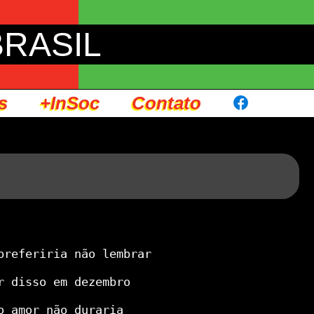
BRASIL
s
+InSoc
Contato
preferiria não lembrar

r disso em dezembro

o amor não duraria
