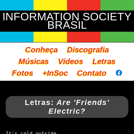
INFORMATION SOCIETY
BRASIL
Conheça
Discografia
Músicas
Vídeos
Letras
Fotos
+InSoc
Contato
Letras:
Are 'Friends'
Electric?
It's cold outside
